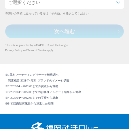
※海外の学校に通われている方は「その他」を選択してください
次へ進む
This site is protected by reCAPTCHA and the Google
Privacy Policy
and
Terms of Service
apply.
※1日本マーケティングリサーチ機構調べ
調査概要:2021年4月期_ブランドのイメージ調査
※2 2020/04〜2022/03までの実績から算出
※3 2020/04〜2022/03までのお客様アンケート結果から算出
※4 2020/04〜2022/03までの実績から算出
※5 初回面談実施日から算出した期間